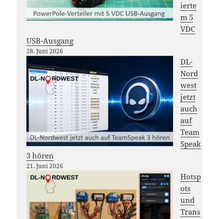
ierte
m 5
VDC
USB-Ausgang
28. Juni 2026
DL-
Nord
west
jetzt
auch
auf
Team
Speak
3 hören
21. Juni 2026
Hotsp
ots
und
Trans