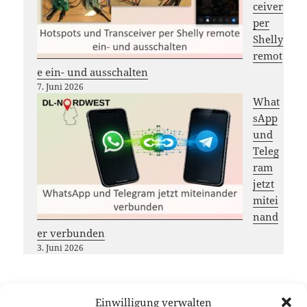
ceiver
per
Shelly
remot
e ein- und ausschalten
7. Juni 2026
What
sApp
und
Teleg
ram
jetzt
mitei
nand
er verbunden
3. Juni 2026
Einwilligung verwalten