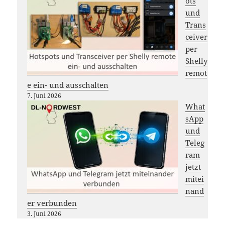
ots
und
Trans
ceiver
per
Shelly
remot
e ein- und ausschalten
7. Juni 2026
What
sApp
und
Teleg
ram
jetzt
mitei
nand
er verbunden
3. Juni 2026