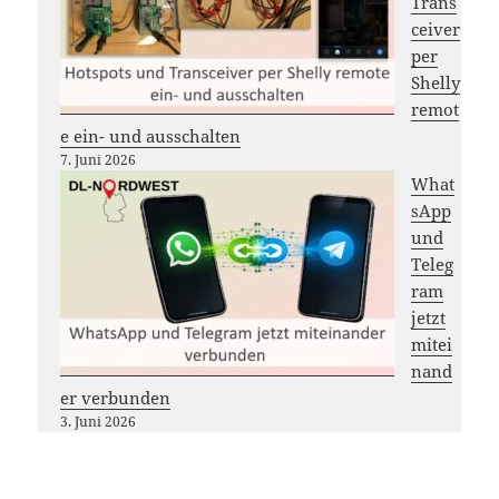
Trans
ceiver
per
Shelly
remot
e ein- und ausschalten
7. Juni 2026
What
sApp
und
Teleg
ram
jetzt
mitei
nand
er verbunden
3. Juni 2026