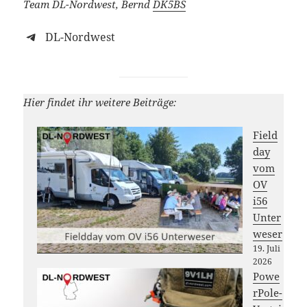
Team DL-Nordwest, Bernd
DK5BS
DL-Nordwest
Hier findet ihr weitere Beiträge:
Field
day
vom
OV
i56
Unter
weser
19. Juli
2026
Powe
rPole-