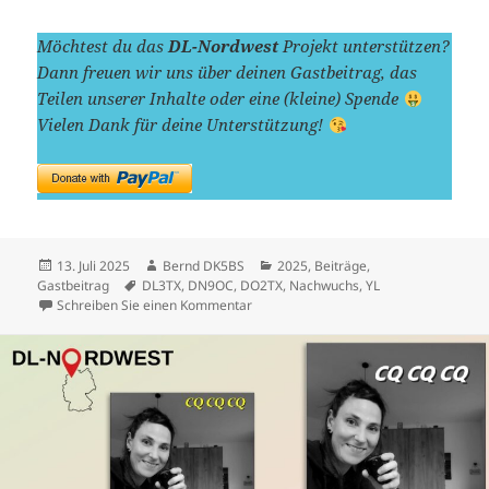
Möchtest du das
DL-Nordwest
Projekt unterstützen?
Dann freuen wir uns über deinen Gastbeitrag, das
Teilen unserer Inhalte oder eine (kleine) Spende
Vielen Dank für deine Unterstützung!
Veröffentlicht
Autor
Kategorien
13. Juli 2025
Bernd DK5BS
2025
,
Beiträge
,
am
Schlagwörter
Gastbeitrag
DL3TX
,
DN9OC
,
DO2TX
,
Nachwuchs
,
YL
zu Das große Finale – Von Klasse E zu 
Schreiben Sie einen Kommentar