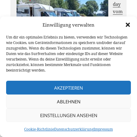
day
vom
OV
Einwilligung verwalten
i56
Unter
Um dir ein optimales Erlebnis zu bieten, verwenden wir Technologien
weser
wie Cookies, um Geräteinformationen zu speichern und/oder darauf
19. Juli
zuzugreifen. Wenn du diesen Technologien zustimmst, können wir
2026
Daten wie das Surfverhalten oder eindeutige IDs auf dieser Website
verarbeiten. Wenn du deine Einwillligung nicht erteilst oder
Powe
zurückziehst, können bestimmte Merkmale und Funktionen
rPole-
beeinträchtigt werden.
Vertei
ler
AKZEPTIEREN
mit
integr
ABLEHNEN
ierte
m 5
EINSTELLUNGEN ANSEHEN
VDC USB-Ausgang
28. Juni 2026
Cookie-Richtlinie
Datenschutzerklärung
Impressum
DL-