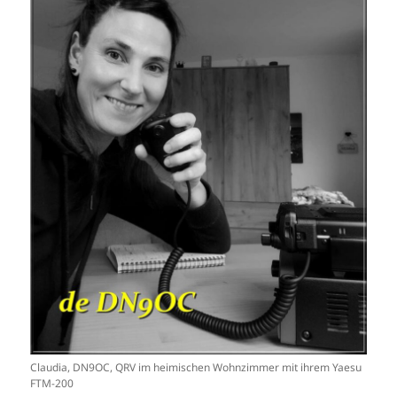
Claudia, DN9OC, QRV im heimischen Wohnzimmer mit ihrem Yaesu
FTM-200