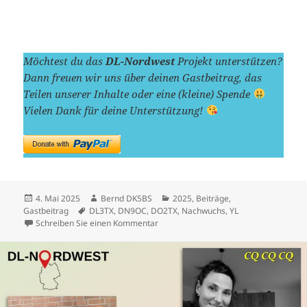
Möchtest du das
DL-Nordwest
Projekt unterstützen?
Dann freuen wir uns über deinen Gastbeitrag, das
Teilen unserer Inhalte oder eine (kleine) Spende
Vielen Dank für deine Unterstützung!
Veröffentlicht
Autor
Kategorien
4. Mai 2025
Bernd DK5BS
2025
,
Beiträge
,
am
Schlagwörter
Gastbeitrag
DL3TX
,
DN9OC
,
DO2TX
,
Nachwuchs
,
YL
zu Die Reise geht weiter – Von Klasse N
Schreiben Sie einen Kommentar