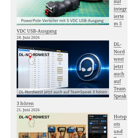
mit
integr
ierte
m 5
VDC USB-Ausgang
28. Juni 2026
DL-
Nord
west
jetzt
auch
auf
Team
Speak
3 hören
21. Juni 2026
Hotsp
ots
und