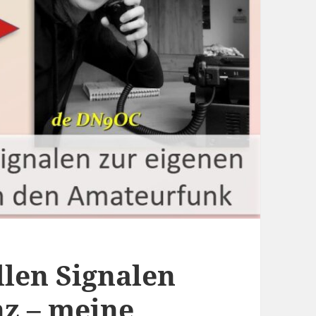
len Signalen
nz – meine