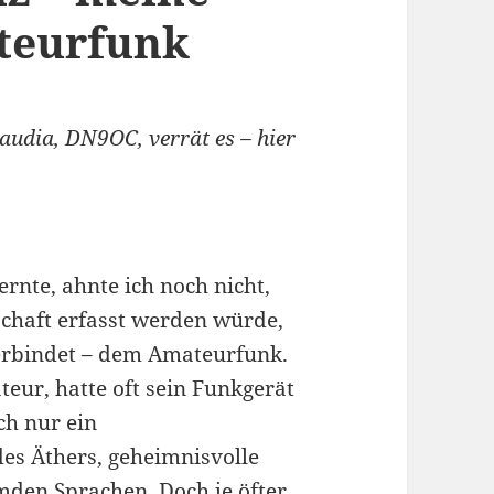
ateurfunk
audia, DN9OC, verrät es – hier
rnte, ahnte ich noch nicht,
schaft erfasst werden würde,
rbindet – dem Amateurfunk.
eur, hatte oft sein Funkgerät
ch nur ein
es Äthers, geheimnisvolle
mden Sprachen. Doch je öfter