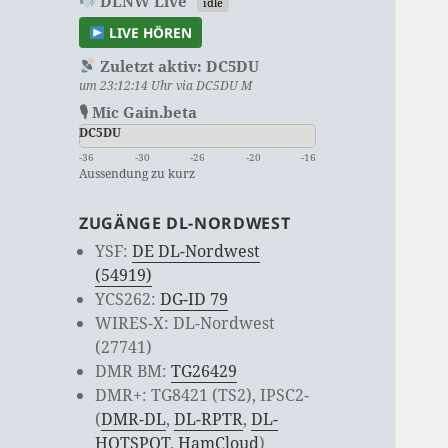
DLNW Live
idle
LIVE HÖREN
Zuletzt aktiv:
DC5DU
um 23:12:14 Uhr via DC5DU M
🎙 Mic Gain.beta
DC5DU
-36
-30
-26
-20
-16
Aussendung zu kurz
ZUGÄNGE DL-NORDWEST
YSF:
DE DL-Nordwest
(54919)
YCS262:
DG-ID 79
WIRES-X: DL-Nordwest
(27741)
DMR BM:
TG26429
DMR+: TG8421 (TS2), IPSC2-
(
DMR-DL
,
DL-RPTR
,
DL-
HOTSPOT
,
HamCloud
)