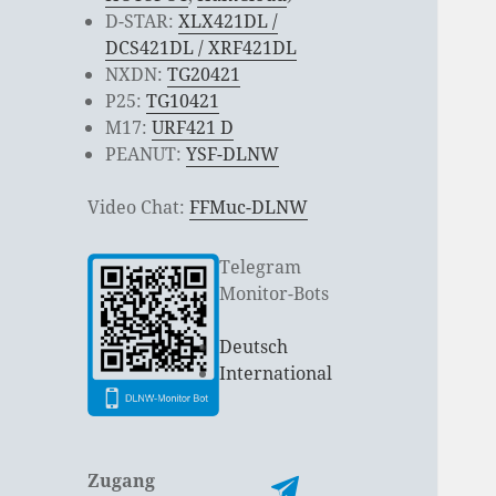
D-STAR:
XLX421DL /
DCS421DL / XRF421DL
NXDN:
TG20421
P25:
TG10421
M17:
URF421 D
PEANUT:
YSF-DLNW
Video Chat:
FFMuc-DLNW
Telegram
Monitor-Bots
Deutsch
International
Zugang