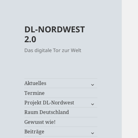
DL-NORDWEST
2.0
Das digitale Tor zur Welt
untermenü
Aktuelles
öffnen
Termine
untermenü
Projekt DL-Nordwest
öffnen
Raum Deutschland
Gewusst wie!
untermenü
Beiträge
öffnen