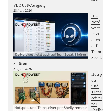
VDC USB-Ausgang
28. Juni 2026
DL-
Nord
west
jetzt
auch
auf
Team
Speak
3 hören
21. Juni 2026
Hotsp
ots
und
Trans
ceiver
per
Shelly