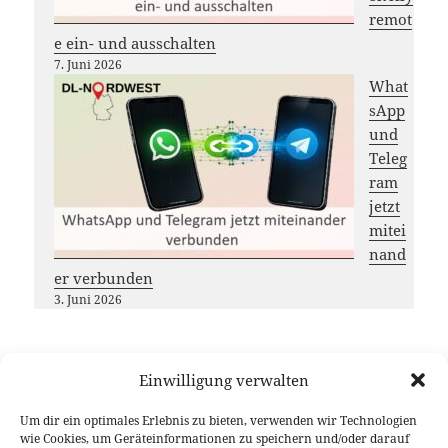
remot
e ein- und ausschalten
7. Juni 2026
What
sApp
und
Teleg
ram
jetzt
mitei
nand
er verbunden
3. Juni 2026
Einwilligung verwalten
Möchtest du das
DL-Nordwest
Projekt unterstützen?
Um dir ein optimales Erlebnis zu bieten, verwenden wir Technologien
Dann freuen wir uns über deinen Gastbeitrag, das
wie Cookies, um Geräteinformationen zu speichern und/oder darauf