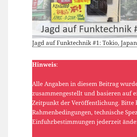
Jagd auf Funktechnik #1: Tokio, Japan
Hinweis
:
Alle Angaben in diesem Beitrag wur
zusammengestellt und basieren auf 
Zeitpunkt der Veröffentlichung. Bitte 
Rahmenbedingungen, technische Spez
Einfuhrbestimmungen jederzeit ände