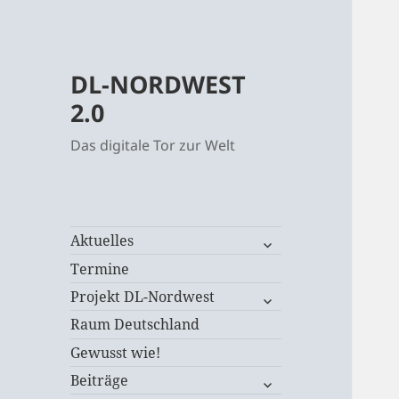
DL-NORDWEST
2.0
Das digitale Tor zur Welt
untermenü
Aktuelles
öffnen
Termine
untermenü
Projekt DL-Nordwest
öffnen
Raum Deutschland
Gewusst wie!
untermenü
Beiträge
öffnen