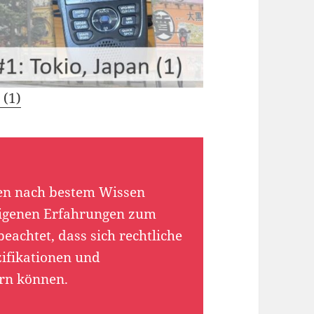
 (1)
den nach bestem Wissen
eigenen Erfahrungen zum
beachtet, dass sich rechtliche
ifikationen und
rn können.