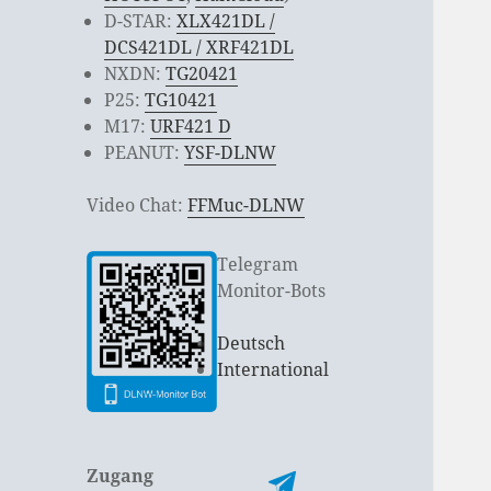
D-STAR:
XLX421DL /
DCS421DL / XRF421DL
NXDN:
TG20421
P25:
TG10421
M17:
URF421 D
PEANUT:
YSF-DLNW
Video Chat:
FFMuc-DLNW
Telegram
Monitor-Bots
Deutsch
International
Zugang