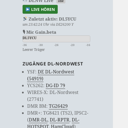
DLNW Live
idle
LIVE HÖREN
Zuletzt aktiv:
DL5YCU
um 23:42:24 Uhr via DE26200 Y
🎙 Mic Gain.beta
DL5YCU
-36
-30
-26
-20
-16
Leerer Träger
ZUGÄNGE DL-NORDWEST
YSF:
DE DL-Nordwest
(54919)
YCS262:
DG-ID 79
WIRES-X: DL-Nordwest
(27741)
DMR BM:
TG26429
DMR+: TG8421 (TS2), IPSC2-
(
DMR-DL
,
DL-RPTR
,
DL-
HOTSPOT
,
HamCloud
)