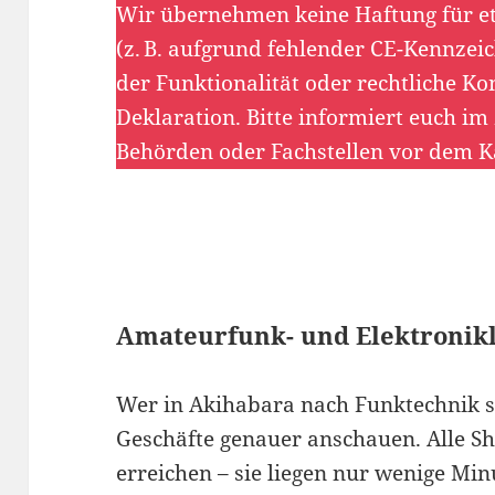
Wir übernehmen keine Haftung für e
(z. B. aufgrund fehlender CE-Kennzei
der Funktionalität oder rechtliche Ko
Deklaration. Bitte informiert euch im
Behörden oder Fachstellen vor dem K
Amateurfunk- und Elektronik
Wer in Akihabara nach Funktechnik suc
Geschäfte genauer anschauen. Alle S
erreichen – sie liegen nur wenige Mi