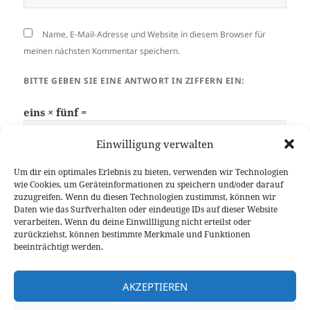
Name, E-Mail-Adresse und Website in diesem Browser für
meinen nächsten Kommentar speichern.
BITTE GEBEN SIE EINE ANTWORT IN ZIFFERN EIN:
eins × fünf =
Einwilligung verwalten
Um dir ein optimales Erlebnis zu bieten, verwenden wir Technologien
wie Cookies, um Geräteinformationen zu speichern und/oder darauf
zuzugreifen. Wenn du diesen Technologien zustimmst, können wir
Daten wie das Surfverhalten oder eindeutige IDs auf dieser Website
verarbeiten. Wenn du deine Einwillligung nicht erteilst oder
zurückziehst, können bestimmte Merkmale und Funktionen
Beitragsnavigation
WEITER
beeinträchtigt werden.
Wires-X: RAIDER heisst jetzt TWIX
Nächster
Beitrag
AKZEPTIEREN
ZURÜCK