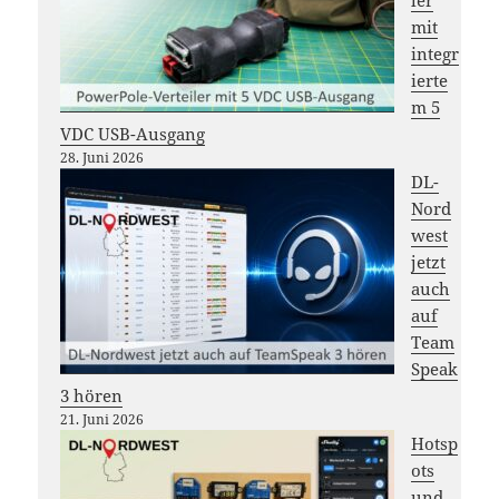
ler
mit
integr
ierte
m 5
VDC USB-Ausgang
28. Juni 2026
DL-
Nord
west
jetzt
auch
auf
Team
Speak
3 hören
21. Juni 2026
Hotsp
ots
und