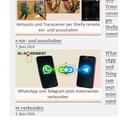
Trans
ceiver
per
Shelly
remot
e ein- und ausschalten
7. Juni 2026
What
sApp
und
Teleg
ram
jetzt
mitei
nand
er verbunden
3. Juni 2026