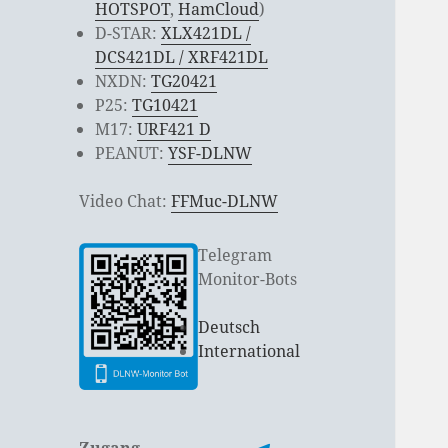
HOTSPOT
,
HamCloud
)
D-STAR:
XLX421DL /
DCS421DL / XRF421DL
NXDN:
TG20421
P25:
TG10421
M17:
URF421 D
PEANUT:
YSF-DLNW
Video Chat:
FFMuc-DLNW
Telegram
Monitor-Bots
Deutsch
International
Zugang