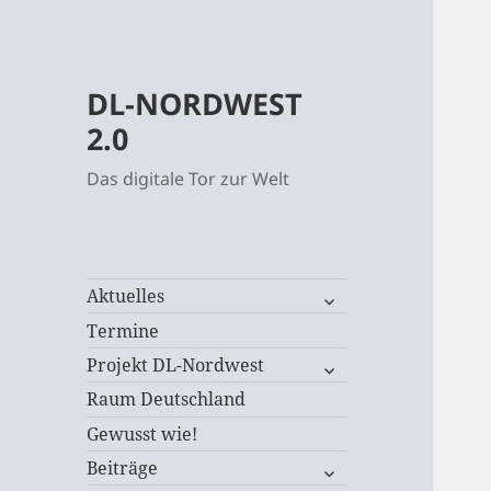
DL-NORDWEST
2.0
Das digitale Tor zur Welt
untermenü
Aktuelles
öffnen
Termine
untermenü
Projekt DL-Nordwest
öffnen
Raum Deutschland
Gewusst wie!
untermenü
Beiträge
öffnen