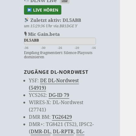
DLNW Live
idle
LIVE HÖREN
Zuletzt aktiv:
DL5ABB
um 15:29:36 Uhr via BR1DGE Y
🎙 Mic Gain.beta
DL5ABB
-36
-30
-26
-20
-16
Empfang fragmentiert: Silence-Playouts
dominieren
ZUGÄNGE DL-NORDWEST
YSF:
DE DL-Nordwest
(54919)
YCS262:
DG-ID 79
WIRES-X: DL-Nordwest
(27741)
DMR BM:
TG26429
DMR+: TG8421 (TS2), IPSC2-
(
DMR-DL
,
DL-RPTR
,
DL-