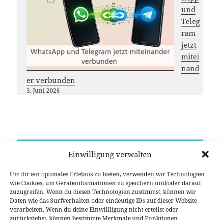
und
Teleg
ram
jetzt
mitei
nand
er verbunden
3. Juni 2026
Möchtest du das
DL-Nordwest
Projekt unterstützen?
Einwilligung verwalten
Dann freuen wir uns über deinen Gastbeitrag, das
Teilen unserer Inhalte oder eine (kleine) Spende
Um dir ein optimales Erlebnis zu bieten, verwenden wir Technologien
Vielen Dank für deine Unterstützung!
wie Cookies, um Geräteinformationen zu speichern und/oder darauf
zuzugreifen. Wenn du diesen Technologien zustimmst, können wir
Daten wie das Surfverhalten oder eindeutige IDs auf dieser Website
verarbeiten. Wenn du deine Einwillligung nicht erteilst oder
zurückziehst, können bestimmte Merkmale und Funktionen