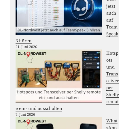
jetzt
auch
auf
Team
Speak
3 hören
21. Juni 2026
Hotsp
ots
und
Trans
ceiver
per
Shelly
remot
e ein- und ausschalten
7. Juni 2026
What
sApp