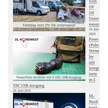
vom
OV
i56
Unter
weser
19. Juli
2026
Powe
rPole-
Vertei
ler
mit
integr
ierte
m 5
VDC USB-Ausgang
28. Juni 2026
DL-
Nord
west