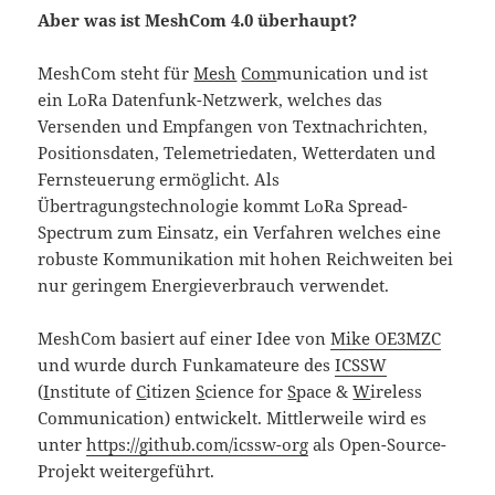
Aber was ist MeshCom 4.0 überhaupt?
MeshCom steht für
Mesh
Com
munication und ist
ein LoRa Datenfunk-Netzwerk, welches das
Versenden und Empfangen von Textnachrichten,
Positionsdaten, Telemetriedaten, Wetterdaten und
Fernsteuerung ermöglicht. Als
Übertragungstechnologie kommt LoRa Spread-
Spectrum zum Einsatz, ein Verfahren welches eine
robuste Kommunikation mit hohen Reichweiten bei
nur geringem Energieverbrauch verwendet.
MeshCom basiert auf einer Idee von
Mike OE3MZC
und wurde durch Funkamateure des
ICSSW
(
I
nstitute of
C
itizen
S
cience for
S
pace &
W
ireless
Communication) entwickelt. Mittlerweile wird es
unter
https://github.com/icssw-org
als Open-Source-
Projekt weitergeführt.