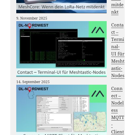
mitde
nkt
9. November 2025
Conta
ct –
Termi
nal-
UI für
Mesht
astic-
Nodes
14. September 2025
Conn
ect –
Nodel
ess
MQTT
-
Client