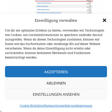
Einwilligung verwalten
Um dir ein optimales Erlebnis zu bieten, verwenden wir Technologien
Der benötigte CP210x Treiber kann von der Silicon Labs Seite
wie Cookies, um Geräteinformationen zu speichern und/oder darauf
heruntergeladen werden
zuzugreifen. Wenn du diesen Technologien zustimmst, können wir
Daten wie das Surfverhalten oder eindeutige IDs auf dieser Website
verarbeiten. Wenn du deine Einwillligung nicht erteilst oder
zurückziehst, können bestimmte Merkmale und Funktionen
beeinträchtigt werden.
Nach der erfolgreichen Installation des Treibers
wird der dem Heltec-Modul zugeordnete Com-Port
im Gerätemanager angezeigt. In unserem Fall ist es
AKZEPTIEREN
Port
5
.
ABLEHNEN
EINSTELLUNGEN ANSEHEN
Cookie-Richtlinie
Datenschutzerklärung
Impressum