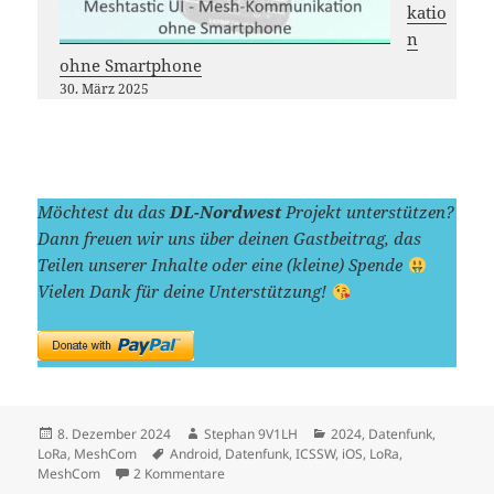
katio
n
ohne Smartphone
30. März 2025
Möchtest du das
DL-Nordwest
Projekt unterstützen?
Dann freuen wir uns über deinen Gastbeitrag, das
Teilen unserer Inhalte oder eine (kleine) Spende
Vielen Dank für deine Unterstützung!
Veröffentlicht
Autor
Kategorien
8. Dezember 2024
Stephan 9V1LH
2024
,
Datenfunk
,
am
Schlagwörter
LoRa
,
MeshCom
Android
,
Datenfunk
,
ICSSW
,
iOS
,
LoRa
,
zu MeshCom 4.0: LoRa-Datenfunknetzwerk
MeshCom
2 Kommentare