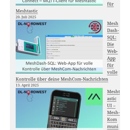
für
Meshtastic
20. Juli 2025
Mesh
Dash-
SQL:
Die
Web-
App
für
volle
Kontrolle über deine MeshCom-Nachrichten
13. April 2025
Mesht
astic
UI –
Mesh-
Kom
muni