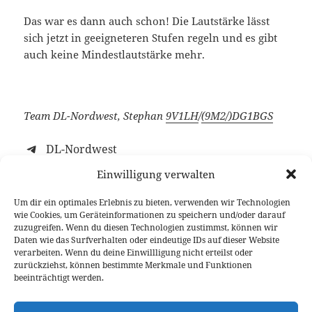
Das war es dann auch schon! Die Lautstärke lässt
sich jetzt in geeigneteren Stufen regeln und es gibt
auch keine Mindestlautstärke mehr.
Team DL-Nordwest, Stephan
9V1LH
/
(9M2/)
DG1BGS
DL-Nordwest
Einwilligung verwalten
Um dir ein optimales Erlebnis zu bieten, verwenden wir Technologien
wie Cookies, um Geräteinformationen zu speichern und/oder darauf
Veröffentlicht
Autor
Kategorien
30. Mai 2020
Stephan 9V1LH
2020
,
Beiträge
,
Gewusst
zuzugreifen. Wenn du diesen Technologien zustimmst, können wir
am
Schlagwörter
wie!
Android
,
EchoLink
,
Inrico
,
TM-7
Daten wie das Surfverhalten oder eindeutige IDs auf dieser Website
verarbeiten. Wenn du deine Einwillligung nicht erteilst oder
Beitragsnavigation
zurückziehst, können bestimmte Merkmale und Funktionen
WEITER
beeinträchtigt werden.
BlueDV Android – Jetzt auch mit C4FM
Nächster
Beitrag