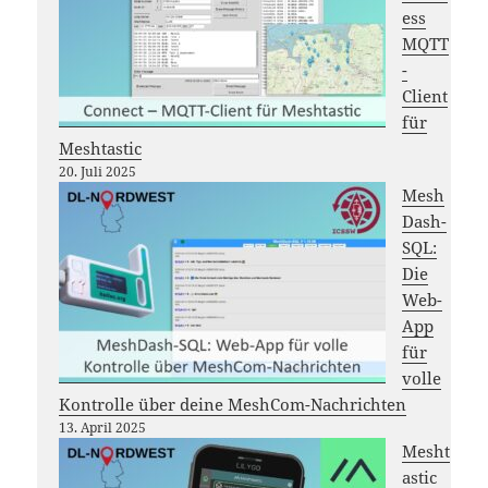
ess
MQTT
-
Client
für
Meshtastic
20. Juli 2025
Mesh
Dash-
SQL:
Die
Web-
App
für
volle
Kontrolle über deine MeshCom-Nachrichten
13. April 2025
Mesht
astic