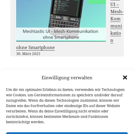
UI –
Mesh-
Kom
muni
katio
n
ohne Smartphone
30. März 2025
Einwilligung verwalten
Möchtest du das
DL-Nordwest
Projekt unterstützen?
Um dir ein optimales Erlebnis zu bieten, verwenden wir Technologien
Dann freuen wir uns über deinen Gastbeitrag, das
wie Cookies, um Geräteinformationen zu speichern und/oder darauf
zuzugreifen. Wenn du diesen Technologien zustimmst, können wir
Teilen unserer Inhalte oder eine (kleine) Spende
Daten wie das Surfverhalten oder eindeutige IDs auf dieser Website
Vielen Dank für deine Unterstützung!
verarbeiten. Wenn du deine Einwillligung nicht erteilst oder
zurückziehst, können bestimmte Merkmale und Funktionen
beeinträchtigt werden.