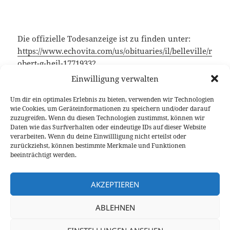
Die offizielle Todesanzeige ist zu finden unter:
https://www.echovita.com/us/obituaries/il/belleville/r
obert-g-heil-17719332
Einwilligung verwalten
Um dir ein optimales Erlebnis zu bieten, verwenden wir Technologien
Wir wünschen Bob alles liebe ins Reich der immer
wie Cookies, um Geräteinformationen zu speichern und/oder darauf
zuzugreifen. Wenn du diesen Technologien zustimmst, können wir
besten Ausbreitungsbedingungen, und sind uns
Daten wie das Surfverhalten oder eindeutige IDs auf dieser Website
sicher, dass er auch weiterhin „auf der anderen
verarbeiten. Wenn du deine Einwillligung nicht erteilst oder
Seite“ die Tontechnik noch weiter verbessert.
zurückziehst, können bestimmte Merkmale und Funktionen
beeinträchtigt werden.
Matthias,
AJ4BB
/
DL6ZM
/
DU3ZM
AKZEPTIEREN
ABLEHNEN
Veröffentlicht
Autor
Kategorien
Schlagw
5. März 2024
Matthias AJ4BB
2024
,
Gastbeitrag
am
zu Dr. Bob Heil 
HC
,
Heil
,
K9EID
,
PR77
Schreiben Sie einen Kommentar