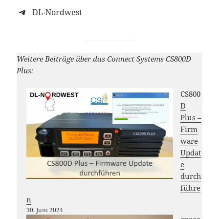
DL-Nordwest
Weitere Beiträge über das Connect Systems CS800D
Plus:
CS800
D
Plus –
Firm
ware
Updat
e
durch
führe
n
30. Juni 2024