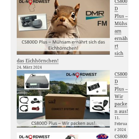
CS800
D
Plus –
Mühs
am
ernäh
rt
sich
das Eichhörnchen!
24. März 2024
CS800
D
Plus –
Wir
packe
n aus!
11.
Februa
r 2024
CS800