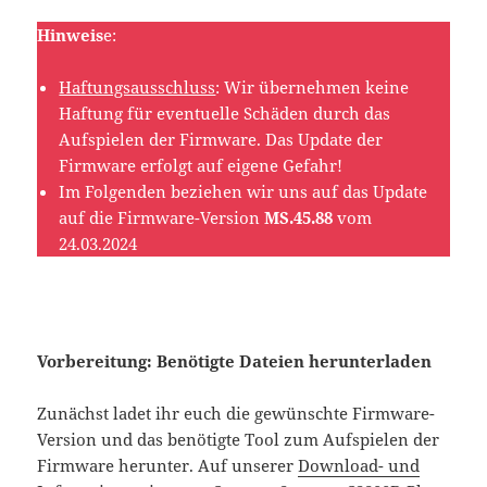
Hinweis
e:
Haftungsausschluss
: Wir übernehmen keine
Haftung für eventuelle Schäden durch das
Aufspielen der Firmware. Das Update der
Firmware erfolgt auf eigene Gefahr!
Im Folgenden beziehen wir uns auf das Update
auf die Firmware-Version
MS.45.88
vom
24.03.2024
Vorbereitung: Benötigte Dateien herunterladen
Zunächst ladet ihr euch die gewünschte Firmware-
Version und das benötigte Tool zum Aufspielen der
Firmware herunter. Auf unserer
Download- und