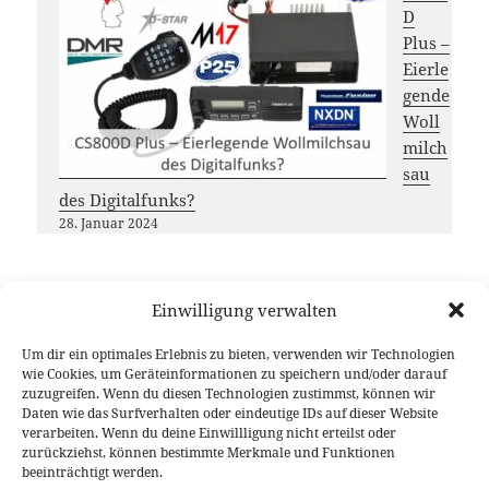
D
Plus –
Eierle
gende
Woll
milch
sau
des Digitalfunks?
28. Januar 2024
Einwilligung verwalten
Möchtest du das
DL-Nordwest
Projekt unterstützen?
Um dir ein optimales Erlebnis zu bieten, verwenden wir Technologien
Dann freuen wir uns über deinen Gastbeitrag, das
wie Cookies, um Geräteinformationen zu speichern und/oder darauf
zuzugreifen. Wenn du diesen Technologien zustimmst, können wir
Teilen unserer Inhalte oder eine (kleine) Spende
Daten wie das Surfverhalten oder eindeutige IDs auf dieser Website
Vielen Dank für deine Unterstützung!
verarbeiten. Wenn du deine Einwillligung nicht erteilst oder
zurückziehst, können bestimmte Merkmale und Funktionen
beeinträchtigt werden.