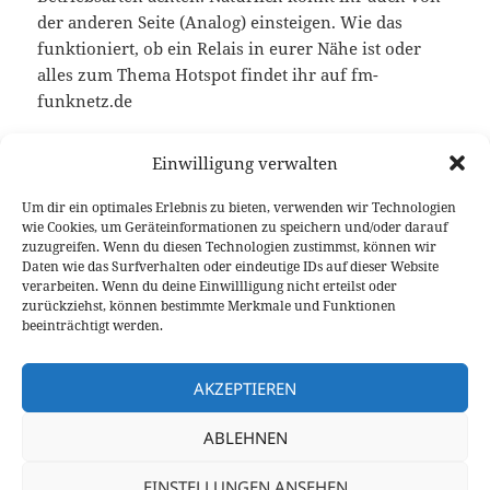
der anderen Seite (Analog) einsteigen. Wie das
funktioniert, ob ein Relais in eurer Nähe ist oder
alles zum Thema Hotspot findet ihr auf fm-
funknetz.de
Viel Spass beim experimentieren
Einwilligung verwalten
DL-Nordwest Support Team
Um dir ein optimales Erlebnis zu bieten, verwenden wir Technologien
wie Cookies, um Geräteinformationen zu speichern und/oder darauf
zuzugreifen. Wenn du diesen Technologien zustimmst, können wir
Daten wie das Surfverhalten oder eindeutige IDs auf dieser Website
verarbeiten. Wenn du deine Einwillligung nicht erteilst oder
zurückziehst, können bestimmte Merkmale und Funktionen
beeinträchtigt werden.
AKZEPTIEREN
ABLEHNEN
Veröffentlicht
Autor
Kategorien
Schlagwörter
13. Mai 2022
Bernd DK5BS
2022
Analog
,
Brücke
,
am
zu Erste Schritte
Digital
Schreiben Sie einen Kommentar
EINSTELLUNGEN ANSEHEN