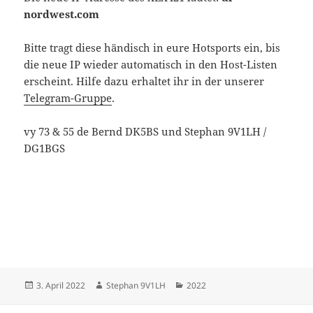
nordwest.com
Bitte tragt diese händisch in eure Hotsports ein, bis
die neue IP wieder automatisch in den Host-Listen
erscheint. Hilfe dazu erhaltet ihr in der unserer
Telegram-Gruppe
.
vy 73 & 55 de Bernd DK5BS und Stephan 9V1LH /
DG1BGS
Veröffentlicht
Autor
Kategorien
3. April 2022
Stephan 9V1LH
2022
am