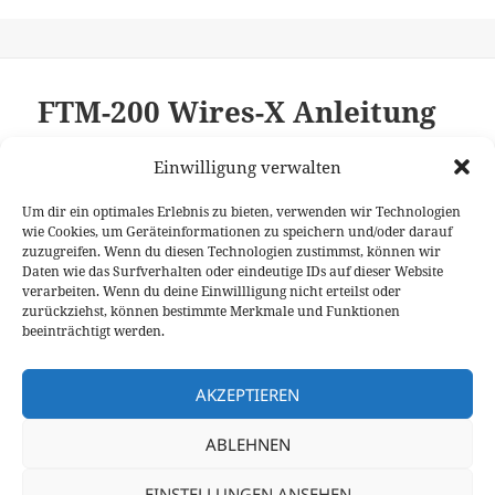
FTM-200 Wires-X Anleitung
Einwilligung verwalten
FTM-200
Um dir ein optimales Erlebnis zu bieten, verwenden wir Technologien
Wires-X
wie Cookies, um Geräteinformationen zu speichern und/oder darauf
zuzugreifen. Wenn du diesen Technologien zustimmst, können wir
Anleitung
Daten wie das Surfverhalten oder eindeutige IDs auf dieser Website
verarbeiten. Wenn du deine Einwillligung nicht erteilst oder
zurückziehst, können bestimmte Merkmale und Funktionen
Jetzt herunterladen!
beeinträchtigt werden.
AKZEPTIEREN
ABLEHNEN
Seitennummerierung
SEITE
1
der
EINSTELLUNGEN ANSEHEN