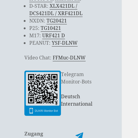
D-STAR:
XLX421DL /
DCS421DL / XRF421DL
NXDN:
TG20421
P25:
TG10421
M17:
URF421 D
PEANUT:
YSF-DLNW
Video Chat:
FFMuc-DLNW
Telegram
Monitor-Bots
Deutsch
International
Zugang