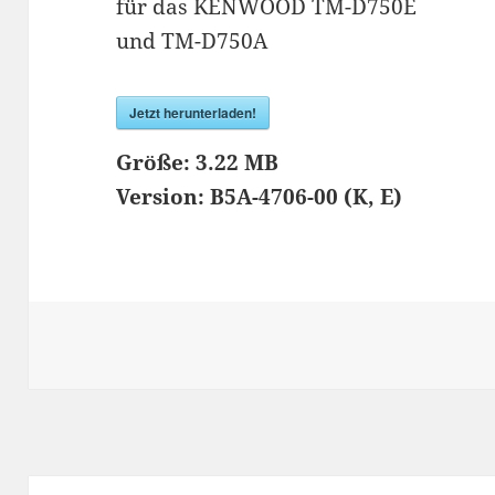
für das KENWOOD TM-D750E
und TM-D750A
Jetzt herunterladen!
Größe:
3.22 MB
Version:
B5A-4706-00 (K, E)