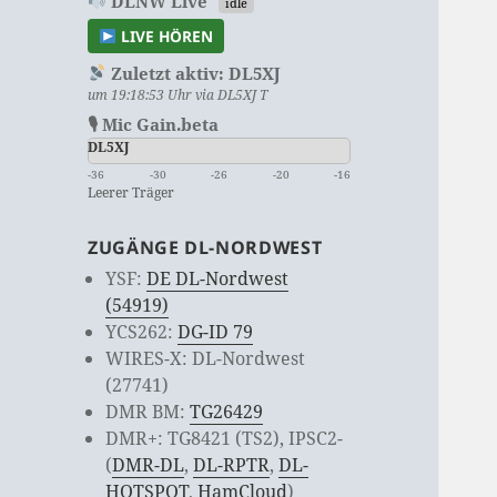
DLNW Live
idle
LIVE HÖREN
Zuletzt aktiv:
DL5XJ
um 19:18:53 Uhr via DL5XJ T
🎙 Mic Gain.beta
DL5XJ
-36
-30
-26
-20
-16
Leerer Träger
ZUGÄNGE DL-NORDWEST
YSF:
DE DL-Nordwest
(54919)
YCS262:
DG-ID 79
WIRES-X: DL-Nordwest
(27741)
DMR BM:
TG26429
DMR+: TG8421 (TS2), IPSC2-
(
DMR-DL
,
DL-RPTR
,
DL-
HOTSPOT
,
HamCloud
)