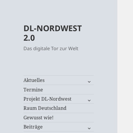
DL-NORDWEST
2.0
Das digitale Tor zur Welt
untermenü
Aktuelles
öffnen
Termine
untermenü
Projekt DL-Nordwest
öffnen
Raum Deutschland
Gewusst wie!
untermenü
Beiträge
öffnen