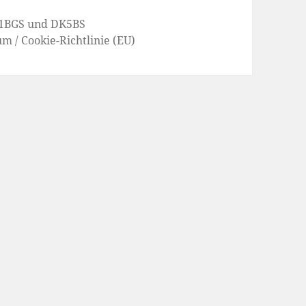
1BGS
und
DK5BS
um
/
Cookie-Richtlinie (EU)