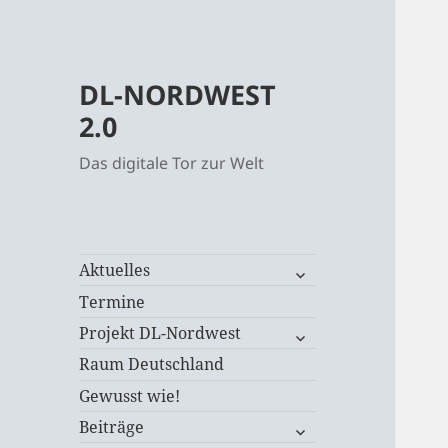
DL-NORDWEST
2.0
Das digitale Tor zur Welt
untermenü
Aktuelles
öffnen
Termine
untermenü
Projekt DL-Nordwest
öffnen
Raum Deutschland
Gewusst wie!
untermenü
Beiträge
öffnen