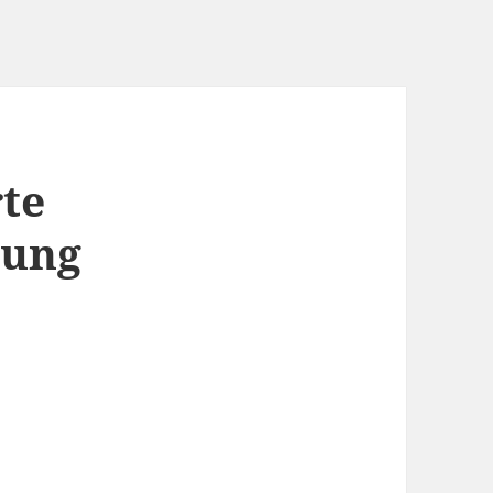
te
tung