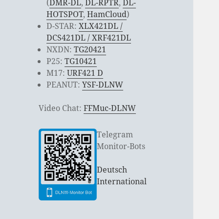
(
DMR-DL
,
DL-RPTR
,
DL-
HOTSPOT
,
HamCloud
)
D-STAR:
XLX421DL /
DCS421DL / XRF421DL
NXDN:
TG20421
P25:
TG10421
M17:
URF421 D
PEANUT:
YSF-DLNW
Video Chat:
FFMuc-DLNW
Telegram
Monitor-Bots
Deutsch
International