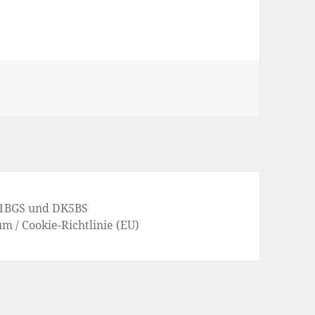
1BGS
und
DK5BS
um
/
Cookie-Richtlinie (EU)