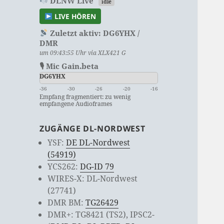
DLNW Live
idle
LIVE HÖREN
Zuletzt aktiv:
DG6YHX /
DMR
um 09:43:55 Uhr via XLX421 G
🎙 Mic Gain.beta
DG6YHX
-36
-30
-26
-20
-16
Empfang fragmentiert: zu wenig
empfangene Audioframes
ZUGÄNGE DL-NORDWEST
YSF:
DE DL-Nordwest
(54919)
YCS262:
DG-ID 79
WIRES-X: DL-Nordwest
(27741)
DMR BM:
TG26429
DMR+: TG8421 (TS2), IPSC2-