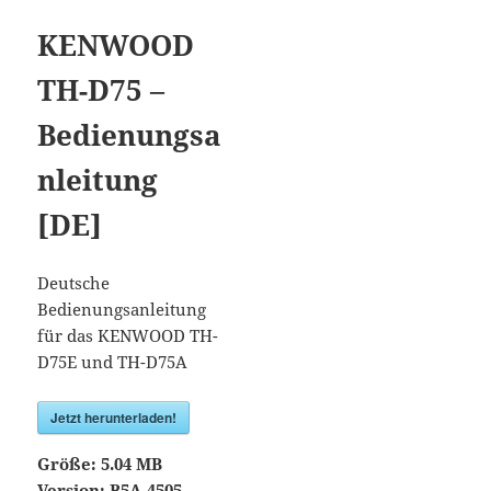
KENWOOD
TH-D75 –
Bedienungsa
nleitung
[DE]
Deutsche
Bedienungsanleitung
für das KENWOOD TH-
D75E und TH-D75A
Jetzt herunterladen!
Größe:
5.04 MB
Version:
B5A-4505-