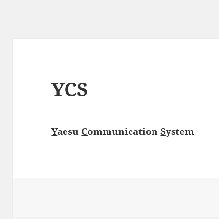
YCS
Y
aesu
C
ommunication
S
ystem