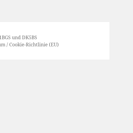
1BGS
und
DK5BS
um
/
Cookie-Richtlinie (EU)