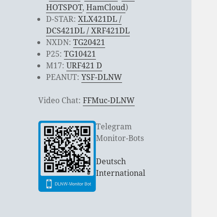
HOTSPOT
,
HamCloud
)
D-STAR:
XLX421DL /
DCS421DL / XRF421DL
NXDN:
TG20421
P25:
TG10421
M17:
URF421 D
PEANUT:
YSF-DLNW
Video Chat:
FFMuc-DLNW
Telegram
Monitor-Bots
Deutsch
International