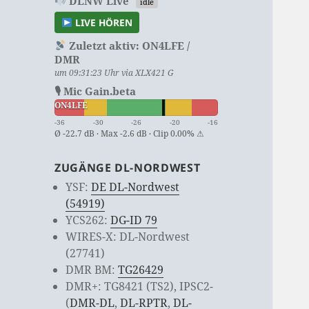
DLNW Live
idle
LIVE HÖREN
Zuletzt aktiv:
ON4LFE /
DMR
um 09:31:23 Uhr via XLX421 G
🎙 Mic Gain.beta
ON4LFE
-36
-30
-26
-20
-16
Ø -22.7 dB · Max -2.6 dB · Clip 0.00% ⚠
ZUGÄNGE DL-NORDWEST
YSF:
DE DL-Nordwest
(54919)
YCS262:
DG-ID 79
WIRES-X: DL-Nordwest
(27741)
DMR BM:
TG26429
DMR+: TG8421 (TS2), IPSC2-
(
DMR-DL
,
DL-RPTR
,
DL-