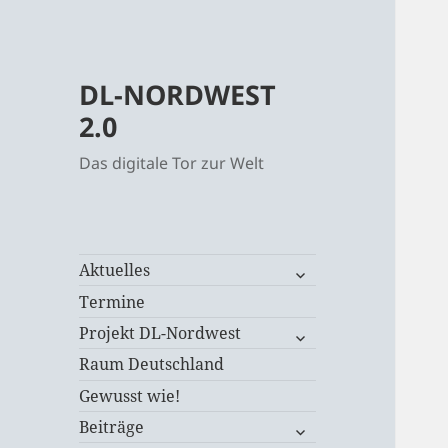
DL-NORDWEST
2.0
Das digitale Tor zur Welt
untermenü
Aktuelles
öffnen
Termine
untermenü
Projekt DL-Nordwest
öffnen
Raum Deutschland
Gewusst wie!
untermenü
Beiträge
öffnen