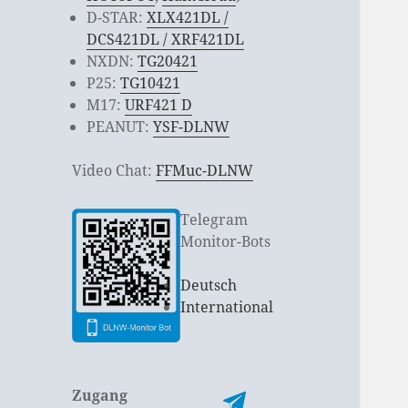
D-STAR:
XLX421DL /
DCS421DL / XRF421DL
NXDN:
TG20421
P25:
TG10421
M17:
URF421 D
PEANUT:
YSF-DLNW
Video Chat:
FFMuc-DLNW
Telegram
Monitor-Bots
Deutsch
International
Zugang