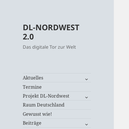
DL-NORDWEST
2.0
Das digitale Tor zur Welt
untermenü
Aktuelles
öffnen
Termine
untermenü
Projekt DL-Nordwest
öffnen
Raum Deutschland
Gewusst wie!
untermenü
Beiträge
öffnen