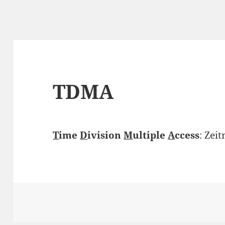
TDMA
T
ime
D
ivision
M
ultiple
A
ccess
: Zei