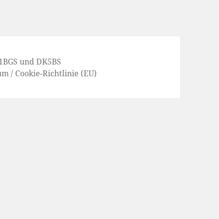
1BGS
und
DK5BS
um
/
Cookie-Richtlinie (EU)