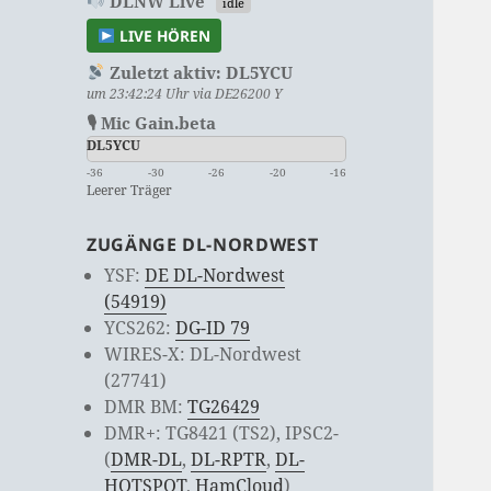
DLNW Live
idle
LIVE HÖREN
Zuletzt aktiv:
DL5YCU
um 23:42:24 Uhr via DE26200 Y
🎙 Mic Gain.beta
DL5YCU
-36
-30
-26
-20
-16
Leerer Träger
ZUGÄNGE DL-NORDWEST
YSF:
DE DL-Nordwest
(54919)
YCS262:
DG-ID 79
WIRES-X: DL-Nordwest
(27741)
DMR BM:
TG26429
DMR+: TG8421 (TS2), IPSC2-
(
DMR-DL
,
DL-RPTR
,
DL-
HOTSPOT
,
HamCloud
)