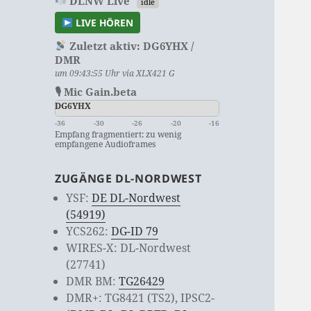
DLNW Live
idle
LIVE HÖREN
Zuletzt aktiv:
DG6YHX /
DMR
um 09:43:55 Uhr via XLX421 G
🎙 Mic Gain.beta
DG6YHX
-36
-30
-26
-20
-16
Empfang fragmentiert: zu wenig
empfangene Audioframes
ZUGÄNGE DL-NORDWEST
YSF:
DE DL-Nordwest
(54919)
YCS262:
DG-ID 79
WIRES-X: DL-Nordwest
(27741)
DMR BM:
TG26429
DMR+: TG8421 (TS2), IPSC2-