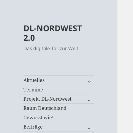
DL-NORDWEST
2.0
Das digitale Tor zur Welt
untermenü
Aktuelles
öffnen
Termine
untermenü
Projekt DL-Nordwest
öffnen
Raum Deutschland
Gewusst wie!
untermenü
Beiträge
öffnen