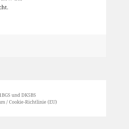
cht.
1BGS
und
DK5BS
um
/
Cookie-Richtlinie (EU)