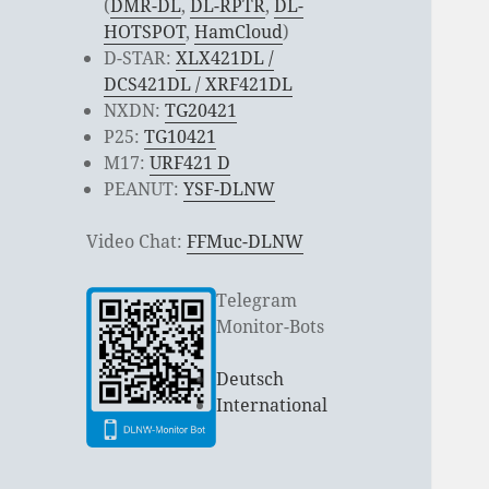
(
DMR-DL
,
DL-RPTR
,
DL-
HOTSPOT
,
HamCloud
)
D-STAR:
XLX421DL /
DCS421DL / XRF421DL
NXDN:
TG20421
P25:
TG10421
M17:
URF421 D
PEANUT:
YSF-DLNW
Video Chat:
FFMuc-DLNW
Telegram
Monitor-Bots
Deutsch
International