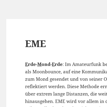
EME
E
rde-
M
ond-
E
rde
: Im Amateurfunk be
als Moonbounce, auf eine Kommunikat
zum Mond gesendet und von seiner O
reflektiert werden. Diese Methode e
über extrem lange Distanzen, die weit 
hinausgehen. EME wird vor allem in 