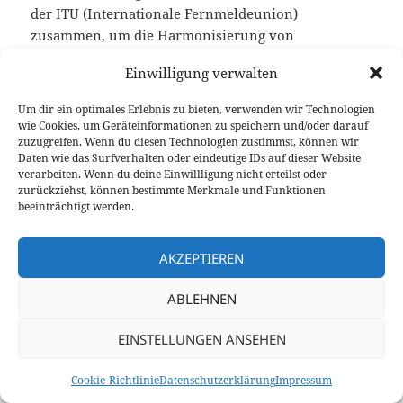
der ITU (Internationale Fernmeldeunion)
zusammen, um die Harmonisierung von
Telekommunikationsstandards und -praktiken auf
Einwilligung verwalten
globaler Ebene zu unterstützen.
Um dir ein optimales Erlebnis zu bieten, verwenden wir Technologien
Die Empfehlung
T/R 61-01
der CEPT legt die
wie Cookies, um Geräteinformationen zu speichern und/oder darauf
zuzugreifen. Wenn du diesen Technologien zustimmst, können wir
Bedingungen für die CEPT Radio Amateur Licence
Daten wie das Surfverhalten oder eindeutige IDs auf dieser Website
fest, die der deutschen Klasse
A
gleichgestellt ist.
verarbeiten. Wenn du deine Einwillligung nicht erteilst oder
Zudem regelt die Empfehlung
ECC/REC/(05)06
der
zurückziehst, können bestimmte Merkmale und Funktionen
beeinträchtigt werden.
CEPT die Kriterien für die CEPT Novice Radio
Amateur Licence, die mit der deutschen Klasse
E
vergleichbar ist.
AKZEPTIEREN
ABLEHNEN
EINSTELLUNGEN ANSEHEN
©2020-2026
9V1LH
/
DG1BGS
und
DK5BS
Kontakt
/
Datenschutz
/
Impressum
/
Cookie-Richtlinie (EU)
Cookie-Richtlinie
Datenschutzerklärung
Impressum