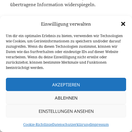
übertragene Information widerspiegeln.
Im Amateurfunk ist AM vor allem auf den Mittel-
Einwilligung verwalten
und Kurzwellenbändern verbreitet, da es eine
einfache und zuverlässige Möglichkeit zur
Um dir ein optimales Erlebnis zu bieten, verwenden wir Technologien
Sprachübertragung bietet. AM ist leicht zu
wie Cookies, um Geräteinformationen zu speichern und/oder darauf
zuzugreifen. Wenn du diesen Technologien zustimmst, können wir
dekodieren und benötigt im Vergleich zu anderen
Daten wie das Surfverhalten oder eindeutige IDs auf dieser Website
Modulationsarten weniger komplexe Empfänger.
verarbeiten. Wenn du deine Einwillligung nicht erteilst oder
Trotz der Entwicklung neuerer Modulationsarten
zurückziehst, können bestimmte Merkmale und Funktionen
beeinträchtigt werden.
bleibt AM aufgrund seiner einfachen Struktur und
Verständlichkeit ein beliebtes Verfahren.
AKZEPTIEREN
ABLEHNEN
©2020-2026
9V1LH
/
DG1BGS
und
DK5BS
EINSTELLUNGEN ANSEHEN
Kontakt
/
Datenschutz
/
Impressum
/
Cookie-Richtlinie (EU)
Cookie-Richtlinie
Datenschutzerklärung
Impressum