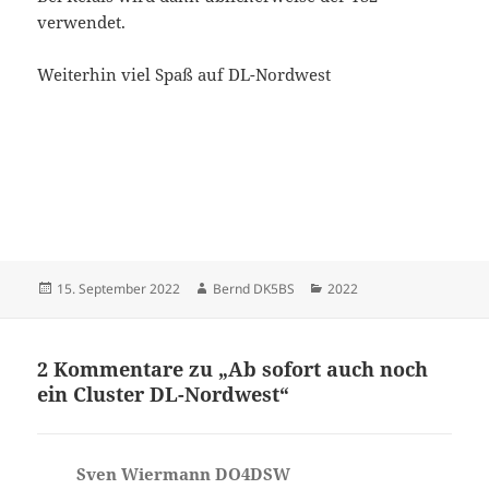
verwendet.
Weiterhin viel Spaß auf DL-Nordwest
Veröffentlicht
Autor
Kategorien
15. September 2022
Bernd DK5BS
2022
am
2 Kommentare zu „Ab sofort auch noch
ein Cluster DL-Nordwest“
Sven Wiermann DO4DSW
sagt: