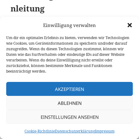
nleitung
Einwilligung verwalten
Jetzt herunterladen!
Um dir ein optimales Erlebnis zu bieten, verwenden wir Technologien
wie Cookies, um Geräteinformationen zu speichern und/oder darauf
zuzugreifen. Wenn du diesen Technologien zustimmst, können wir
Daten wie das Surfverhalten oder eindeutige IDs auf dieser Website
verarbeiten. Wenn du deine Einwillligung nicht erteilst oder
©2020-2026
9V1LH
/
DG1BGS
und
DK5BS
zurückziehst, können bestimmte Merkmale und Funktionen
Kontakt
/
Datenschutz
/
Impressum
/
Cookie-Richtlinie (EU)
beeinträchtigt werden.
AKZEPTIEREN
ABLEHNEN
EINSTELLUNGEN ANSEHEN
Cookie-Richtlinie
Datenschutzerklärung
Impressum