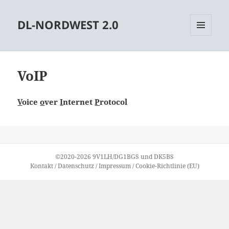
DL-NORDWEST 2.0
MENÜ
UND
WIDGETS
VoIP
V
oice
o
ver
I
nternet
P
rotocol
©2020-2026
9V1LH
/
DG1BGS
und
DK5BS
Kontakt
/
Datenschutz
/
Impressum
/
Cookie-Richtlinie (EU)