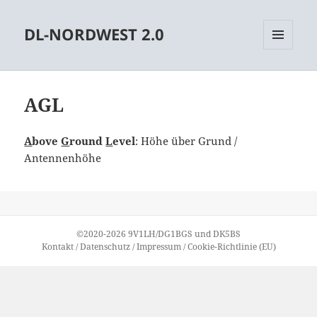
DL-NORDWEST 2.0
MENÜ
UND
WIDGETS
AGL
A
bove
G
round
L
evel
: Höhe über Grund /
Antennenhöhe
©2020-2026
9V1LH
/
DG1BGS
und
DK5BS
Kontakt
/
Datenschutz
/
Impressum
/
Cookie-Richtlinie (EU)