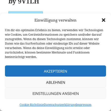
by 9V1LH
Jetzt herunterladen!
Einwilligung verwalten
Größe:
3.37 MB
Um dir ein optimales Erlebnis zu bieten, verwenden wir Technologien
Version:
30.05.2025
wie Cookies, um Geräteinformationen zu speichern und/oder darauf
zuzugreifen. Wenn du diesen Technologien zustimmst, können wir
Daten wie das Surfverhalten oder eindeutige IDs auf dieser Website
verarbeiten. Wenn du deine Einwillligung nicht erteilst oder
zurückziehst, können bestimmte Merkmale und Funktionen
beeinträchtigt werden.
©2020-2026
9V1LH
/
DG1BGS
und
DK5BS
Kontakt
/
Datenschutz
/
Impressum
/
Cookie-Richtlinie (EU)
AKZEPTIEREN
ABLEHNEN
EINSTELLUNGEN ANSEHEN
Cookie-Richtlinie
Datenschutzerklärung
Impressum