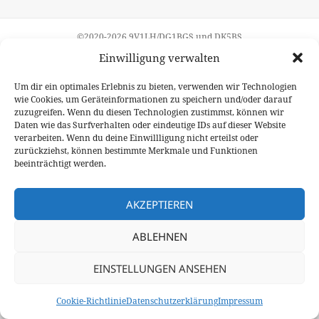
©2020-2026
9V1LH
/
DG1BGS
und
DK5BS
Kontakt
/
Datenschutz
/
Impressum
/
Cookie-Richtlinie (EU)
Einwilligung verwalten
Um dir ein optimales Erlebnis zu bieten, verwenden wir Technologien
wie Cookies, um Geräteinformationen zu speichern und/oder darauf
zuzugreifen. Wenn du diesen Technologien zustimmst, können wir
Daten wie das Surfverhalten oder eindeutige IDs auf dieser Website
verarbeiten. Wenn du deine Einwillligung nicht erteilst oder
zurückziehst, können bestimmte Merkmale und Funktionen
beeinträchtigt werden.
AKZEPTIEREN
ABLEHNEN
EINSTELLUNGEN ANSEHEN
Cookie-Richtlinie
Datenschutzerklärung
Impressum