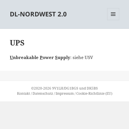
DL-NORDWEST 2.0
MENÜ
UND
WIDGETS
UPS
U
nbreakable
P
ower
S
upply
: siehe USV
©2020-2026
9V1LH
/
DG1BGS
und
DK5BS
Kontakt
/
Datenschutz
/
Impressum
/
Cookie-Richtlinie (EU)