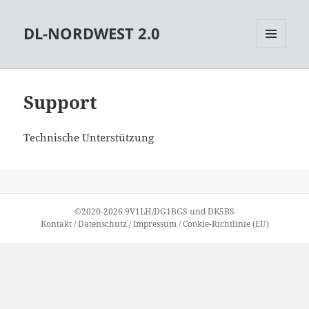
DL-NORDWEST 2.0
MENÜ
UND
WIDGETS
Support
Technische Unterstützung
©2020-2026
9V1LH
/
DG1BGS
und
DK5BS
Kontakt
/
Datenschutz
/
Impressum
/
Cookie-Richtlinie (EU)