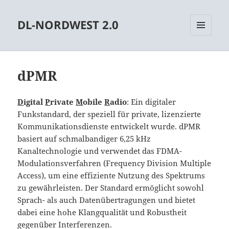
DL-NORDWEST 2.0
MENÜ
UND
WIDGETS
dPMR
D
igital
P
rivate
M
obile
R
adio
: Ein digitaler
Funkstandard, der speziell für private, lizenzierte
Kommunikationsdienste entwickelt wurde. dPMR
basiert auf schmalbandiger 6,25 kHz
Kanaltechnologie und verwendet das FDMA-
Modulationsverfahren (Frequency Division Multiple
Access), um eine effiziente Nutzung des Spektrums
zu gewährleisten. Der Standard ermöglicht sowohl
Sprach- als auch Datenübertragungen und bietet
dabei eine hohe Klangqualität und Robustheit
gegenüber Interferenzen.