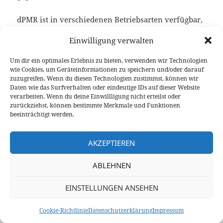
dPMR ist in verschiedenen Betriebsarten verfügbar,
darunter einfache direkte Kommunikation
Einwilligung verwalten
(dPMR446) und komplexe Netzwerke mit Repeatern
und Trunking-Funktionen für größere Abdeckung.
Um dir ein optimales Erlebnis zu bieten, verwenden wir Technologien
wie Cookies, um Geräteinformationen zu speichern und/oder darauf
zuzugreifen. Wenn du diesen Technologien zustimmst, können wir
Daten wie das Surfverhalten oder eindeutige IDs auf dieser Website
verarbeiten. Wenn du deine Einwillligung nicht erteilst oder
zurückziehst, können bestimmte Merkmale und Funktionen
©2020-2026
9V1LH
/
DG1BGS
und
DK5BS
beeinträchtigt werden.
Kontakt
/
Datenschutz
/
Impressum
/
Cookie-Richtlinie (EU)
AKZEPTIEREN
ABLEHNEN
EINSTELLUNGEN ANSEHEN
Cookie-Richtlinie
Datenschutzerklärung
Impressum