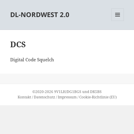
DL-NORDWEST 2.0
MENÜ
UND
WIDGETS
DCS
Digital Code Squelch
©2020-2026
9V1LH
/
DG1BGS
und
DK5BS
Kontakt
/
Datenschutz
/
Impressum
/
Cookie-Richtlinie (EU)