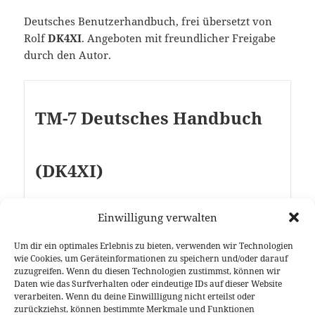
Deutsches Benutzerhandbuch, frei übersetzt von
Rolf
DK4XI
. Angeboten mit freundlicher Freigabe
durch den Autor.
TM-7 Deutsches Handbuch
(DK4XI)
Einwilligung verwalten
Größe:
245 kB
Um dir ein optimales Erlebnis zu bieten, verwenden wir Technologien
Jetzt herunterladen!
wie Cookies, um Geräteinformationen zu speichern und/oder darauf
zuzugreifen. Wenn du diesen Technologien zustimmst, können wir
Daten wie das Surfverhalten oder eindeutige IDs auf dieser Website
verarbeiten. Wenn du deine Einwillligung nicht erteilst oder
Weitere Downloads sowie Tips und Tricks zum
zurückziehst, können bestimmte Merkmale und Funktionen